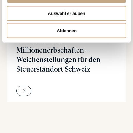
20.02.2026
Auswahl erlauben
PUBLIKATIONEN
Individualbesteuerung und
Ablehnen
eine Steuer auf
Millionenerbschaften –
Weichenstellungen für den
Steuerstandort Schweiz