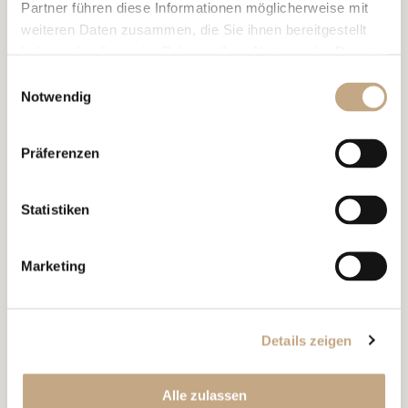
Partner führen diese Informationen möglicherweise mit
weiteren Daten zusammen, die Sie ihnen bereitgestellt
haben oder die sie im Rahmen Ihrer Nutzung der Dienste
gesammelt haben.
Einwilligungsauswahl
Notwendig
03.03.2026
SPEAKING ENGAGEMENT, PUBLIKATIONEN
Präferenzen
Vortrag “Murphy’s Law in
Estate Planning: Things Will
Statistiken
and Have Gone Wrong”, IBA
International Private Client Tax
Marketing
Conference London
Details zeigen
Alle zulassen