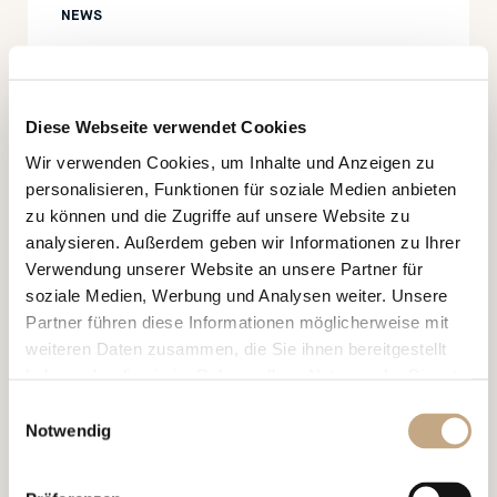
NEWS
Bundesverwaltungsgericht hebt
FINMA-Enforcement-
Diese Webseite verwendet Cookies
Verfügung gegen eine Bank
Wir verwenden Cookies, um Inhalte und Anzeigen zu
weitgehend auf
personalisieren, Funktionen für soziale Medien anbieten
zu können und die Zugriffe auf unsere Website zu
analysieren. Außerdem geben wir Informationen zu Ihrer
Verwendung unserer Website an unsere Partner für
soziale Medien, Werbung und Analysen weiter. Unsere
Partner führen diese Informationen möglicherweise mit
weiteren Daten zusammen, die Sie ihnen bereitgestellt
haben oder die sie im Rahmen Ihrer Nutzung der Dienste
01.07.2026
NEWS, ALERT
gesammelt haben.
Einwilligungsauswahl
Notwendig
Reform des EU-Designrechts –
Bedeutung für Schweizer