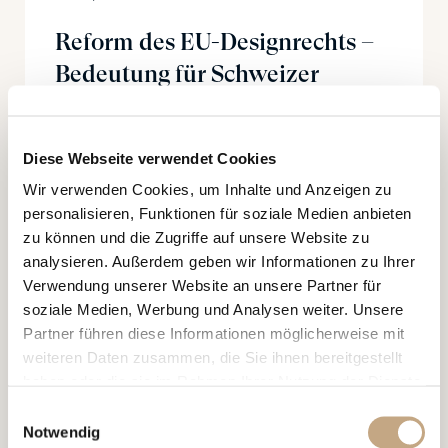
Reform des EU-Designrechts –
Bedeutung für Schweizer
Unternehmen
Diese Webseite verwendet Cookies
Wir verwenden Cookies, um Inhalte und Anzeigen zu
personalisieren, Funktionen für soziale Medien anbieten
zu können und die Zugriffe auf unsere Website zu
analysieren. Außerdem geben wir Informationen zu Ihrer
Verwendung unserer Website an unsere Partner für
soziale Medien, Werbung und Analysen weiter. Unsere
03.03.2026
Partner führen diese Informationen möglicherweise mit
SPEAKING ENGAGEMENT, PUBLIKATIONEN
weiteren Daten zusammen, die Sie ihnen bereitgestellt
Vortrag “Murphy’s Law in
haben oder die sie im Rahmen Ihrer Nutzung der Dienste
gesammelt haben.
Estate Planning: Things Will
Einwilligungsauswahl
Notwendig
and Have Gone Wrong”, IBA