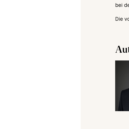
bei d
Die v
Au