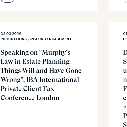
03.03.2026
0
PUBLICATIONS, SPEAKING ENGAGEMENT
P
Speaking on “Murphy’s
D
Law in Estate Planning:
S
Things Will and Have Gone
u
Wrong”, IBA International
n
Private Client Tax
F
Conference London
e
«
P
S