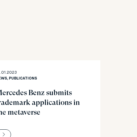
.01.2023
EWS, PUBLICATIONS
ercedes Benz submits
rademark applications in
he metaverse