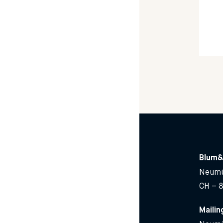
Blum&
Neumü
CH – 
Mailin