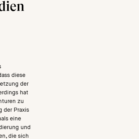
dien
s
dass diese
setzung der
erdings hat
nturen zu
g der Praxis
als eine
dierung und
en, die sich