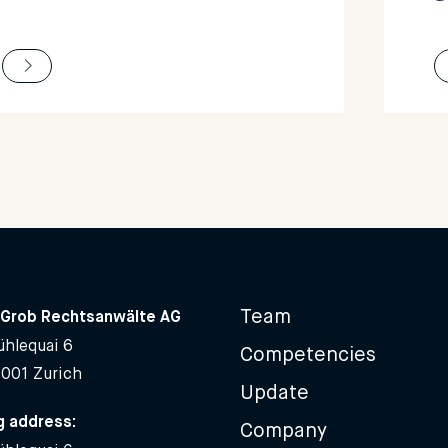
Team
Grob Rechtsanwälte AG
hlequai 6
Competencies
8001 Zurich
Update
g address:
Company