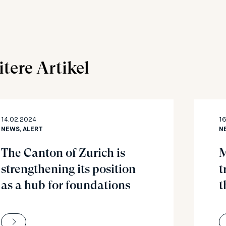
tere Artikel
14.02.2024
16
NEWS, ALERT
N
The Canton of Zurich is
M
strengthening its position
t
as a hub for foundations
t