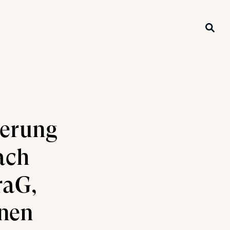
ierung
ach
raG,
enen