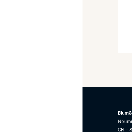
Blum&
Neumü
CH – 