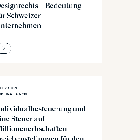
esignrechts – Bedeutung
ür Schweizer
nternehmen
0.02.2026
UBLIKATIONEN
ndividualbesteuerung und
ine Steuer auf
illionenerbschaften –
eichenstellungen für den