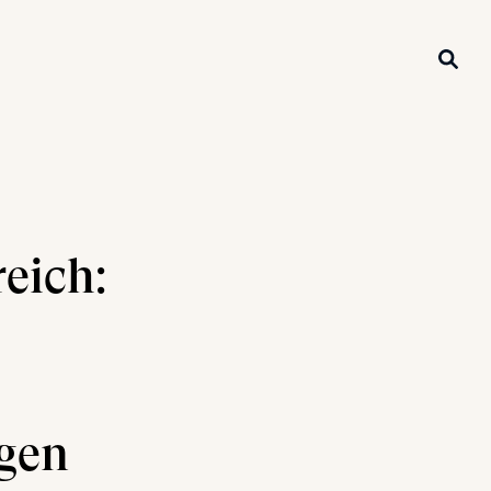
reich:
ngen