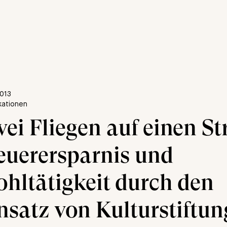
2013
ikationen
ei Fliegen auf einen St
euerersparnis und
hltätigkeit durch den
nsatz von Kulturstiftu