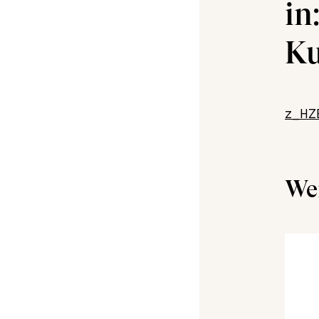
in
Ku
z_HZ
Wei