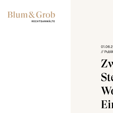
01.06.
// Publ
Zw
St
Wo
Ei