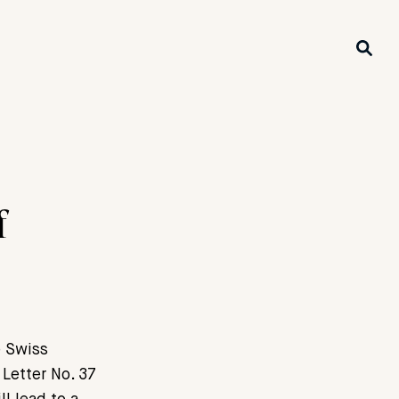
f
e Swiss
Letter No. 37