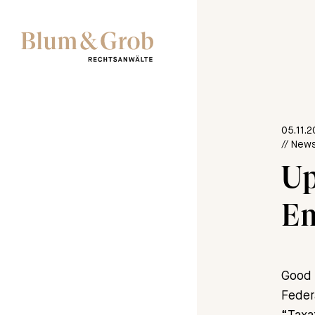
05.11.
// News
Up
Em
Good 
Feder