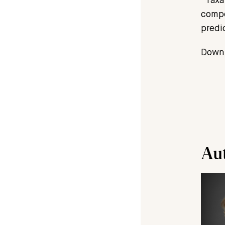
“Taxa
compe
predi
Down
Au