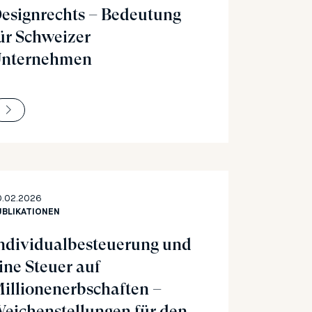
esignrechts – Bedeutung
ür Schweizer
nternehmen
0.02.2026
UBLIKATIONEN
ndividualbesteuerung und
ine Steuer auf
illionenerbschaften –
eichenstellungen für den