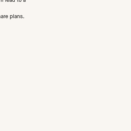
l lead to a
are plans.