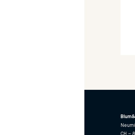
Blum&
Neumü
CH – 