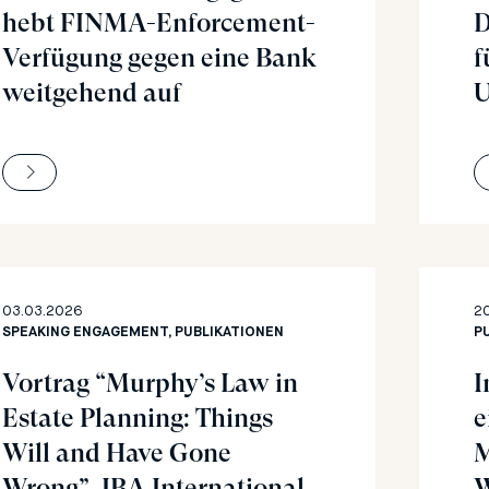
hebt FINMA-Enforcement-
D
Verfügung gegen eine Bank
f
weitgehend auf
U
03.03.2026
2
SPEAKING ENGAGEMENT, PUBLIKATIONEN
P
Vortrag “Murphy’s Law in
I
Estate Planning: Things
e
Will and Have Gone
M
Wrong”, IBA International
W