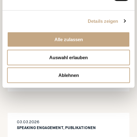
01.07.2026
Details zeigen
NEWS, ALERT
Reform des EU-Designrechts –
Alle zulassen
Bedeutung für Schweizer
Unternehmen
Auswahl erlauben
Ablehnen
03.03.2026
SPEAKING ENGAGEMENT, PUBLIKATIONEN