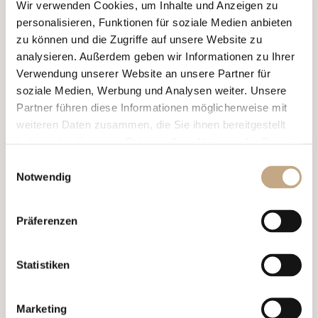
Wir verwenden Cookies, um Inhalte und Anzeigen zu
personalisieren, Funktionen für soziale Medien anbieten
zu können und die Zugriffe auf unsere Website zu
Weitere Artikel
analysieren. Außerdem geben wir Informationen zu Ihrer
Verwendung unserer Website an unsere Partner für
soziale Medien, Werbung und Analysen weiter. Unsere
Partner führen diese Informationen möglicherweise mit
13.07.2026
weiteren Daten zusammen, die Sie ihnen bereitgestellt
NEWS
haben oder die sie im Rahmen Ihrer Nutzung der Dienste
gesammelt haben.
Bundesverwaltungsgericht hebt
Einwilligungsauswahl
Notwendig
FINMA-Enforcement-
Verfügung gegen eine Bank
Präferenzen
weitgehend auf
Statistiken
Marketing