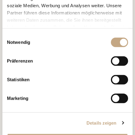
Bundesverwaltungsgericht hebt
soziale Medien, Werbung und Analysen weiter. Unsere
FINMA-Enforcement-
Partner führen diese Informationen möglicherweise mit
weiteren Daten zusammen, die Sie ihnen bereitgestellt
Verfügung gegen eine Bank
haben oder die sie im Rahmen Ihrer Nutzung der Dienste
weitgehend auf
gesammelt haben.
Einwilligungsauswahl
Notwendig
Präferenzen
Statistiken
01.07.2026
NEWS, ALERT
Marketing
Reform des EU-Designrechts –
Bedeutung für Schweizer
Details zeigen
Unternehmen