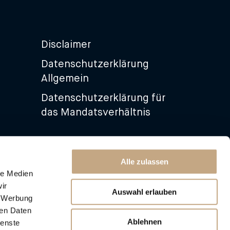
Disclaimer
Datenschutzerklärung
Allgemein
Datenschutzerklärung für
das Mandatsverhältnis
Alle zulassen
le Medien
ir
Auswahl erlauben
, Werbung
ren Daten
Ablehnen
ienste