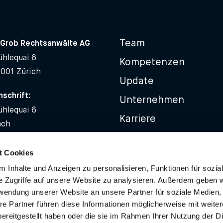
Team
Grob Rechtsanwälte AG
hlequai 6
Kompetenzen
8001 Zürich
Update
schrift:
Unternehmen
hlequai 6
Karriere
ach
Kontakt
8021 Zürich
t Cookies
58 320 00 00
 Inhalte und Anzeigen zu personalisieren, Funktionen für sozia
58 320 00 01
e Zugriffe auf unsere Website zu analysieren. Außerdem geben w
blumgrob.ch
rwendung unserer Website an unsere Partner für soziale Medien
re Partner führen diese Informationen möglicherweise mit weite
ereitgestellt haben oder die sie im Rahmen Ihrer Nutzung der D