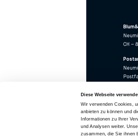
Blum&
Neumü
CH – 
Postan
Neumü
Postf
CH – 
Diese Webseite verwende
T
+41 
Team
Wir verwenden Cookies, um
F +41 
anbieten zu können und di
Kompetenzen
info@
Informationen zu Ihrer Ve
Update
und Analysen weiter. Unse
zusammen, die Sie ihnen b
Unternehmen