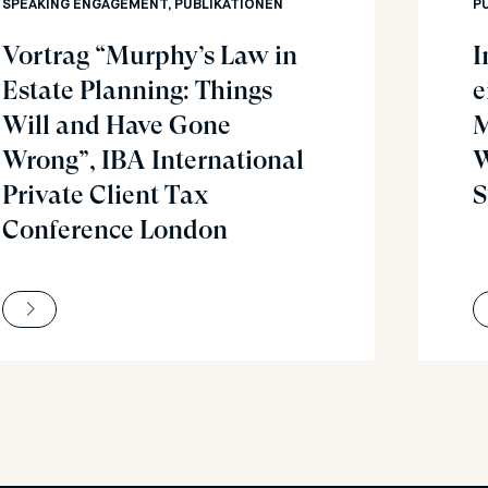
SPEAKING ENGAGEMENT, PUBLIKATIONEN
P
Vortrag “Murphy’s Law in
I
Estate Planning: Things
e
Will and Have Gone
M
Wrong”, IBA International
W
Private Client Tax
S
Conference London