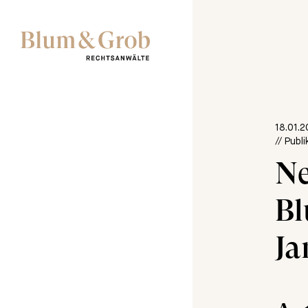
18.01.
// Publ
N
Bl
Ja