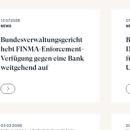
13.07.2026
01
NEWS
N
Bundesverwaltungsgericht
R
hebt FINMA-Enforcement-
D
Verfügung gegen eine Bank
f
weitgehend auf
U
03.03.2026
2