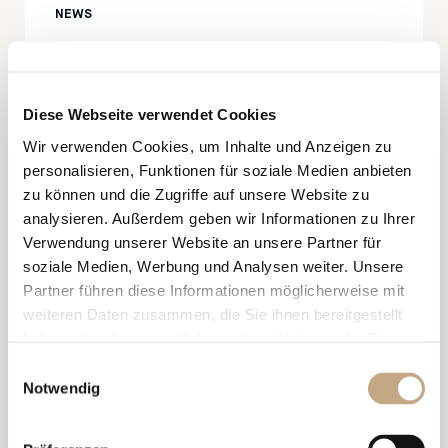
NEWS
Bundesverwaltungsgericht hebt
FINMA-Enforcement-
Diese Webseite verwendet Cookies
Verfügung gegen eine Bank
Wir verwenden Cookies, um Inhalte und Anzeigen zu
weitgehend auf
personalisieren, Funktionen für soziale Medien anbieten
zu können und die Zugriffe auf unsere Website zu
analysieren. Außerdem geben wir Informationen zu Ihrer
Verwendung unserer Website an unsere Partner für
soziale Medien, Werbung und Analysen weiter. Unsere
Partner führen diese Informationen möglicherweise mit
weiteren Daten zusammen, die Sie ihnen bereitgestellt
haben oder die sie im Rahmen Ihrer Nutzung der Dienste
01.07.2026
NEWS, ALERT
gesammelt haben.
Einwilligungsauswahl
Notwendig
Reform des EU-Designrechts –
Bedeutung für Schweizer