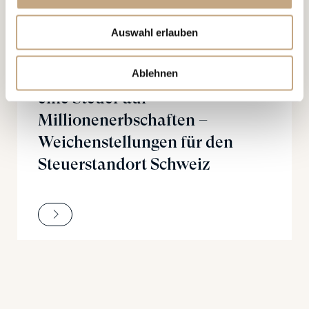
20.02.2026
Auswahl erlauben
PUBLIKATIONEN
Individualbesteuerung und
Ablehnen
eine Steuer auf
Millionenerbschaften –
Weichenstellungen für den
Steuerstandort Schweiz