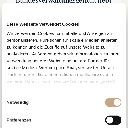
Bundesverwaltungsgericht hebt
FINMA-Enforcement-
Verfügung gegen eine Bank
Diese Webseite verwendet Cookies
weitgehend auf
Wir verwenden Cookies, um Inhalte und Anzeigen zu
personalisieren, Funktionen für soziale Medien anbieten
zu können und die Zugriffe auf unsere Website zu
analysieren. Außerdem geben wir Informationen zu Ihrer
Verwendung unserer Website an unsere Partner für
soziale Medien, Werbung und Analysen weiter. Unsere
Partner führen diese Informationen möglicherweise mit
01.07.2026
weiteren Daten zusammen, die Sie ihnen bereitgestellt
NEWS, ALERT
haben oder die sie im Rahmen Ihrer Nutzung der Dienste
gesammelt haben.
Reform des EU-Designrechts –
Einwilligungsauswahl
Notwendig
Bedeutung für Schweizer
Unternehmen
Präferenzen