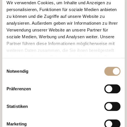
Wir verwenden Cookies, um Inhalte und Anzeigen zu
personalisieren, Funktionen für soziale Medien anbieten
zu können und die Zugriffe auf unsere Website zu
01.07.2026
analysieren. Außerdem geben wir Informationen zu Ihrer
NEWS, ALERT
Verwendung unserer Website an unsere Partner für
Reform des EU-Designrechts –
soziale Medien, Werbung und Analysen weiter. Unsere
Partner führen diese Informationen möglicherweise mit
Bedeutung für Schweizer
weiteren Daten zusammen, die Sie ihnen bereitgestellt
Unternehmen
haben oder die sie im Rahmen Ihrer Nutzung der Dienste
gesammelt haben.
Einwilligungsauswahl
Notwendig
Präferenzen
Statistiken
03.03.2026
SPEAKING ENGAGEMENT, PUBLIKATIONEN
Marketing