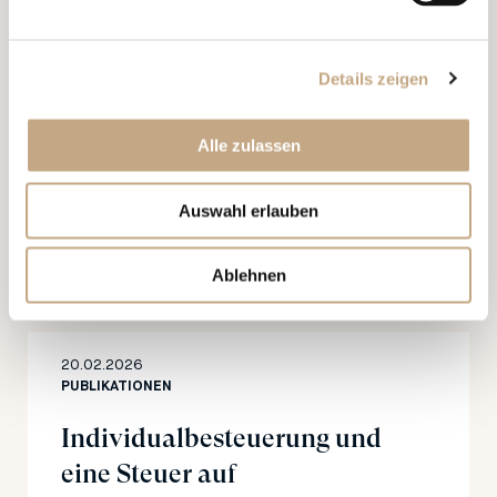
Vortrag “Murphy’s Law in
Estate Planning: Things Will
Details zeigen
and Have Gone Wrong”, IBA
International Private Client Tax
Alle zulassen
Conference London
Auswahl erlauben
Ablehnen
20.02.2026
PUBLIKATIONEN
Individualbesteuerung und
eine Steuer auf