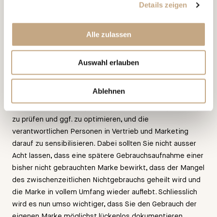
rasch und kostengünstig aus dem Markenregister
Details zeigen
löschen lassen.
Alle zulassen
Um den Bestand der eigenen Markenrechte zu
gewährleisten, ist (nach Ablauf der fünfjährigen
Gebrauchsschonfrist) ein rechtserhaltender Gebrauch der
Auswahl erlauben
Marke (so wie registriert) in Bezug auf die richtigen
Waren und Dienstleistungen und den Umfang der
Ablehnen
Verwendung notwendig. Als Markeninhaber tun Sie gut
daran, die Verwendung der eigenen Marken regelmässig
zu prüfen und ggf. zu optimieren, und die
verantwortlichen Personen in Vertrieb und Marketing
darauf zu sensibilisieren. Dabei sollten Sie nicht ausser
Acht lassen, dass eine spätere Gebrauchsaufnahme einer
bisher nicht gebrauchten Marke bewirkt, dass der Mangel
des zwischenzeitlichen Nichtgebrauchs geheilt wird und
die Marke in vollem Umfang wieder auflebt. Schliesslich
wird es nun umso wichtiger, dass Sie den Gebrauch der
eigenen Marke möglichst lückenlos dokumentieren.