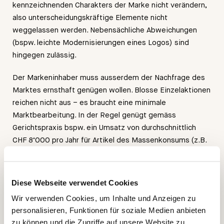
kennzeichnenden Charakters der Marke nicht verändern,
also unterscheidungskräftige Elemente nicht
weggelassen werden. Nebensächliche Abweichungen
(bspw. leichte Modernisierungen eines Logos) sind
hingegen zulässig.
Der Markeninhaber muss ausserdem der Nachfrage des
Marktes ernsthaft genügen wollen. Blosse Einzelaktionen
reichen nicht aus – es braucht eine minimale
Marktbearbeitung. In der Regel genügt gemäss
Gerichtspraxis bspw. ein Umsatz von durchschnittlich
CHF 8‘000 pro Jahr für Artikel des Massenkonsums (z.B.
Backwaren) nicht, um einen ernsthaften,
rechtserhaltenden Markengebrauch glaubhaft zu machen.
Diese Webseite verwendet Cookies
Teilgebrauch
Wir verwenden Cookies, um Inhalte und Anzeigen zu
personalisieren, Funktionen für soziale Medien anbieten
Wird der Nichtgebrauch nur für einen Teil der
zu können und die Zugriffe auf unsere Website zu